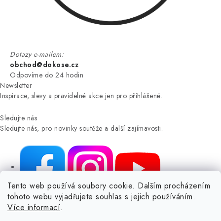
Dotazy e-mailem:
obchod@dokose.cz
Odpovíme do 24 hodin
Newsletter
Inspirace, slevy a pravidelné akce jen pro přihlášené.
Sledujte nás
Sledujte nás, pro novinky soutěže a další zajímavosti.
Tento web používá soubory cookie. Dalším procházením
tohoto webu vyjadřujete souhlas s jejich používáním.
NIKARO, s.r.o.
- Dokoše.cz, Veselka 48, 259 01 Olbramovice -
Více informací
.
Votice, ČESKÁ REPUBLIKA