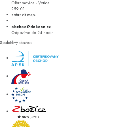
VÝPRODEJ
Olbramovice - Votice
259 01
zobrazit mapu
ZNAČKY
obchod@dokose.cz
Úvod
Kontakt
Blog
Obchodní podmínky
Odpovíme do 24 hodin
Moje objednávka
Spolehlivý obchod