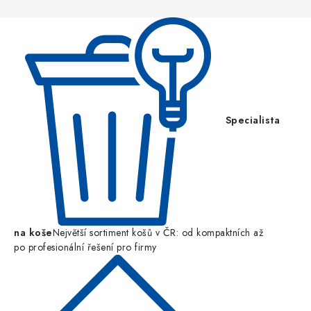
t
í
Specialista
na koše
Největší sortiment košů v ČR: od kompaktních až
po profesionální řešení pro firmy