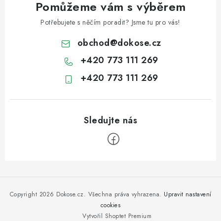
Pomůžeme vám s výběrem
Potřebujete s něčím poradit? Jsme tu pro vás!
obchod
@
dokose.cz
+420 773 111 269
+420 773 111 269
Z
á
p
Copyright 2026
Dokose.cz
. Všechna práva vyhrazena.
Upravit nastavení
a
cookies
Vytvořil Shoptet Premium