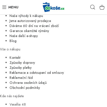
Informace o nás
Hleda
Jsme tradiční česká firma
Naše výhody k nákupu
KOŠE
Jsme autorizovaný prodejce
Dáváme 60 dní na vrácení zboží
Garance okamžité výměny
SÁČKY
Naše další e-shopy
Blog
KOUPELNA
Vše o nákupu
KUCHYNĚ
Kontakt
Způsoby dopravy
Způsoby platby
ORGANIZACE
Reklamace a odstoupení od smlouvy
Reklamační řád
DOMÁCNOST
Ochrana osobních údajů
Obchodní podmínky
ÚKLID
Kde nás najdete
Veselka 48