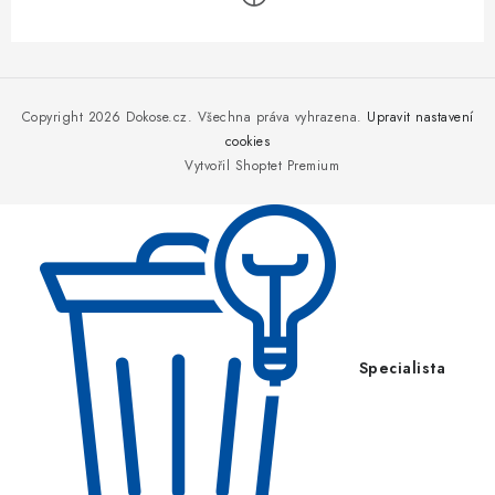
Z
á
p
Copyright 2026
Dokose.cz
. Všechna práva vyhrazena.
Upravit nastavení
a
cookies
Vytvořil Shoptet Premium
t
í
Specialista