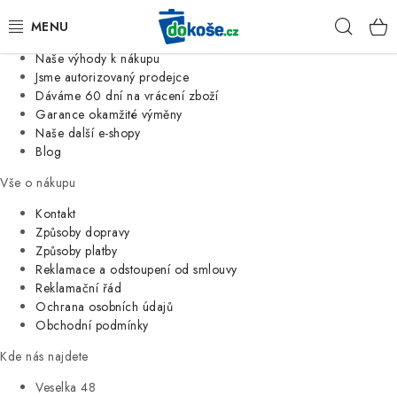
Informace o nás
Hleda
Jsme tradiční česká firma
Naše výhody k nákupu
KOŠE
Jsme autorizovaný prodejce
Dáváme 60 dní na vrácení zboží
Garance okamžité výměny
SÁČKY
Naše další e-shopy
Blog
KOUPELNA
Vše o nákupu
KUCHYNĚ
Kontakt
Způsoby dopravy
Způsoby platby
ORGANIZACE
Reklamace a odstoupení od smlouvy
Reklamační řád
DOMÁCNOST
Ochrana osobních údajů
Obchodní podmínky
ÚKLID
Kde nás najdete
Veselka 48