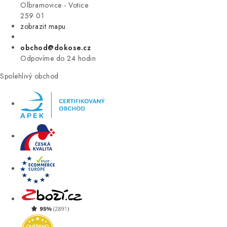
VÝPRODEJ
Olbramovice - Votice
259 01
zobrazit mapu
ZNAČKY
obchod@dokose.cz
Úvod
Kontakt
Blog
Obchodní podmínky
Odpovíme do 24 hodin
Moje objednávka
Spolehlivý obchod