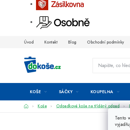
Přejít
Úvod
Kontakt
Blog
Obchodní podmínky
na
obsah
KOŠE
SÁČKY
KOUPELNA
Domů
Koše
Odpadkové koše na tříděný odpad
Tento 
vyjadřu