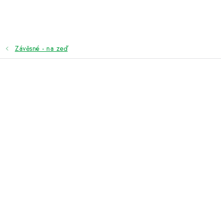
Přejít
na
obsah
Závěsné - na zeď