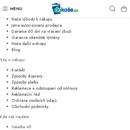
Informace o nás
Hleda
Jsme tradiční česká firma
Naše výhody k nákupu
KOŠE
Jsme autorizovaný prodejce
Dáváme 60 dní na vrácení zboží
Garance okamžité výměny
SÁČKY
Naše další e-shopy
Blog
KOUPELNA
Vše o nákupu
KUCHYNĚ
Kontakt
Způsoby dopravy
Způsoby platby
ORGANIZACE
Reklamace a odstoupení od smlouvy
Reklamační řád
DOMÁCNOST
Ochrana osobních údajů
Obchodní podmínky
ÚKLID
Kde nás najdete
Veselka 48