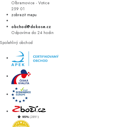
VÝPRODEJ
Olbramovice - Votice
259 01
zobrazit mapu
ZNAČKY
obchod@dokose.cz
Úvod
Kontakt
Blog
Obchodní podmínky
Odpovíme do 24 hodin
Moje objednávka
Spolehlivý obchod