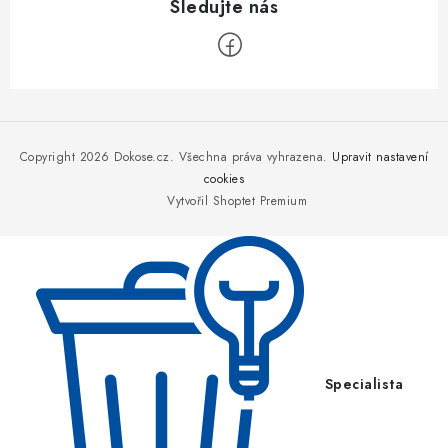
Z
á
p
Copyright 2026
Dokose.cz
. Všechna práva vyhrazena.
Upravit nastavení
a
cookies
Vytvořil Shoptet Premium
t
í
Specialista