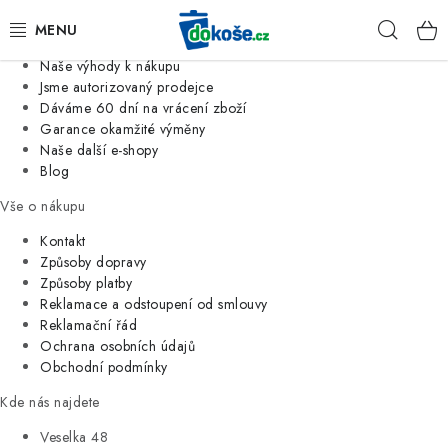
Informace o nás
Hleda
Jsme tradiční česká firma
Naše výhody k nákupu
KOŠE
Jsme autorizovaný prodejce
Dáváme 60 dní na vrácení zboží
Garance okamžité výměny
SÁČKY
Naše další e-shopy
Blog
KOUPELNA
Vše o nákupu
KUCHYNĚ
Kontakt
Způsoby dopravy
Způsoby platby
ORGANIZACE
Reklamace a odstoupení od smlouvy
Reklamační řád
DOMÁCNOST
Ochrana osobních údajů
Obchodní podmínky
ÚKLID
Kde nás najdete
Veselka 48