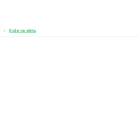
Přejít
na
obsah
Koše na stěnu