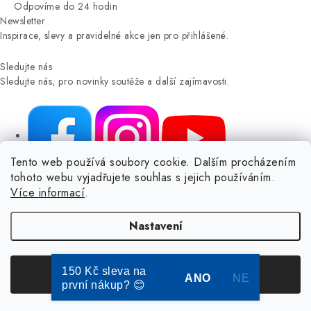
Odpovíme do 24 hodin
Newsletter
Inspirace, slevy a pravidelné akce jen pro přihlášené.
Sledujte nás
Sledujte nás, pro novinky soutěže a další zajímavosti.
Tento web používá soubory cookie. Dalším procházením
tohoto webu vyjadřujete souhlas s jejich používáním.
NIKARO, s.r.o.
- Dokoše.cz, Veselka 48, 259 01 Olbramovice -
Více informací
.
Votice, ČESKÁ REPUBLIKA
Podle zákona o evidenci tržeb je prodávající povinen vystavit
Nastavení
kupujícímu účtenku.
Zároveň je povinen zaevidovat přijatou tržbu u správce daně online; v
případě technického výpadku pak nejpozději do 48 hodin.
150 Kč sleva na
Souhlasím
ANO
NE
první nákup? 😊
© Copyright 2004-2024 Dokose.cz | webdesign
2bcreative.cz