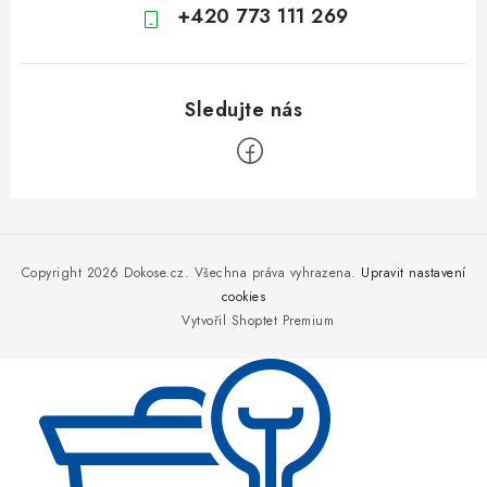
+420 773 111 269
Z
á
p
Copyright 2026
Dokose.cz
. Všechna práva vyhrazena.
Upravit nastavení
a
cookies
Vytvořil Shoptet Premium
t
í