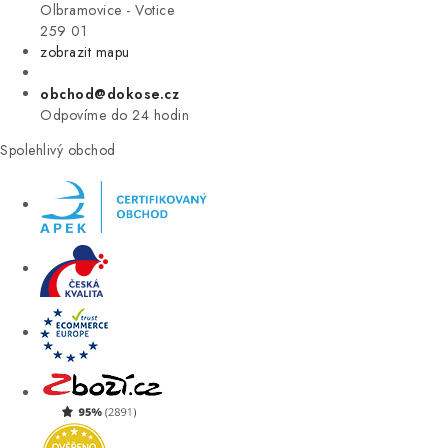
VÝPRODEJ
Olbramovice - Votice
259 01
zobrazit mapu
ZNAČKY
obchod@dokose.cz
Úvod
Kontakt
Blog
Obchodní podmínky
Odpovíme do 24 hodin
Moje objednávka
Spolehlivý obchod