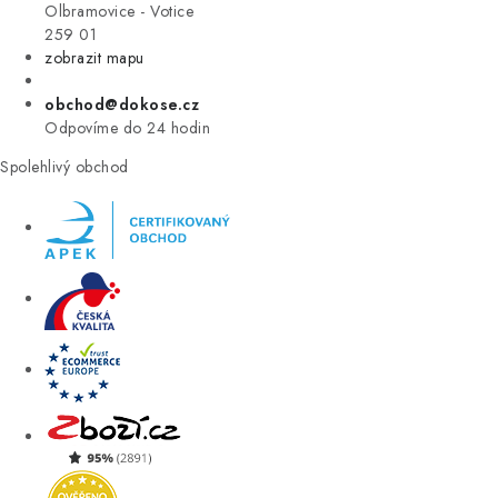
VÝPRODEJ
Olbramovice - Votice
259 01
zobrazit mapu
ZNAČKY
obchod@dokose.cz
Úvod
Kontakt
Blog
Obchodní podmínky
Odpovíme do 24 hodin
Moje objednávka
Spolehlivý obchod