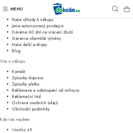
Informace o nás
Hleda
Jsme tradiční česká firma
Naše výhody k nákupu
KOŠE
Jsme autorizovaný prodejce
Dáváme 60 dní na vrácení zboží
Garance okamžité výměny
SÁČKY
Naše další e-shopy
Blog
KOUPELNA
Vše o nákupu
KUCHYNĚ
Kontakt
Způsoby dopravy
Způsoby platby
ORGANIZACE
Reklamace a odstoupení od smlouvy
Reklamační řád
DOMÁCNOST
Ochrana osobních údajů
Obchodní podmínky
ÚKLID
Kde nás najdete
Veselka 48