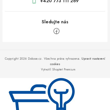
+420 773 111 269
Z
á
p
Copyright 2026
Dokose.cz
. Všechna práva vyhrazena.
Upravit nastavení
a
cookies
Vytvořil Shoptet Premium
t
í