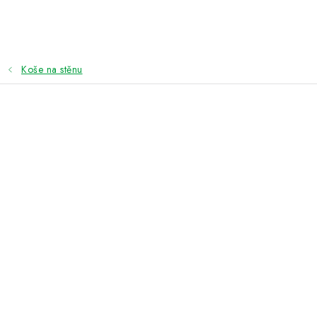
Přejít
na
obsah
Koše na stěnu