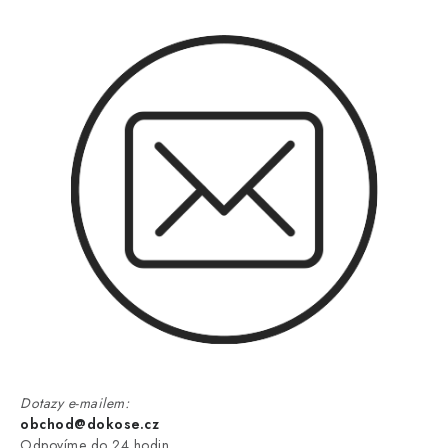
Dotazy e-mailem:
obchod@dokose.cz
Odpovíme do 24 hodin