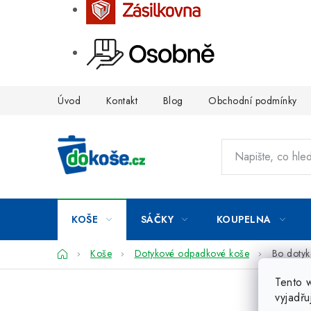
Přejít
Úvod
Kontakt
Blog
Obchodní podmínky
na
obsah
KOŠE
SÁČKY
KOUPELNA
Domů
Koše
Dotykové odpadkové koše
Bo dotyk
Tento 
vyjadřu