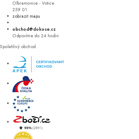
VÝPRODEJ
Olbramovice - Votice
259 01
zobrazit mapu
ZNAČKY
obchod@dokose.cz
Úvod
Kontakt
Blog
Obchodní podmínky
Odpovíme do 24 hodin
Moje objednávka
Spolehlivý obchod