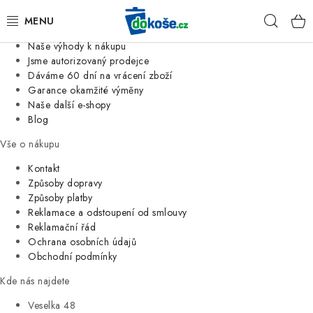
Informace o nás
Hleda
Jsme tradiční česká firma
Naše výhody k nákupu
KOŠE
Jsme autorizovaný prodejce
Dáváme 60 dní na vrácení zboží
Garance okamžité výměny
SÁČKY
Naše další e-shopy
Blog
KOUPELNA
Vše o nákupu
KUCHYNĚ
Kontakt
Způsoby dopravy
Způsoby platby
ORGANIZACE
Reklamace a odstoupení od smlouvy
Reklamační řád
DOMÁCNOST
Ochrana osobních údajů
Obchodní podmínky
ÚKLID
Kde nás najdete
Veselka 48