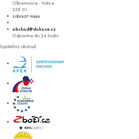
VÝPRODEJ
Olbramovice - Votice
259 01
zobrazit mapu
ZNAČKY
obchod@dokose.cz
Úvod
Kontakt
Blog
Obchodní podmínky
Odpovíme do 24 hodin
Moje objednávka
Spolehlivý obchod