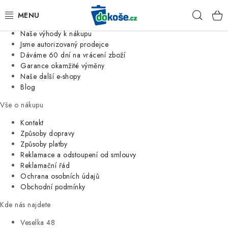
Informace o nás
Hleda
Jsme tradiční česká firma
Naše výhody k nákupu
KOŠE
Jsme autorizovaný prodejce
Dáváme 60 dní na vrácení zboží
Garance okamžité výměny
SÁČKY
Naše další e-shopy
Blog
KOUPELNA
Vše o nákupu
KUCHYNĚ
Kontakt
Způsoby dopravy
Způsoby platby
ORGANIZACE
Reklamace a odstoupení od smlouvy
Reklamační řád
DOMÁCNOST
Ochrana osobních údajů
Obchodní podmínky
ÚKLID
Kde nás najdete
Veselka 48