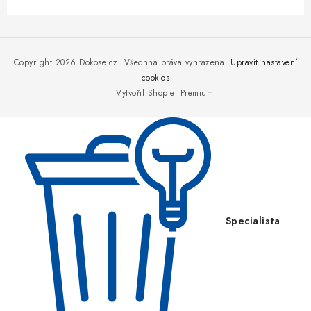
Z
á
p
Copyright 2026
Dokose.cz
. Všechna práva vyhrazena.
Upravit nastavení
a
cookies
Vytvořil Shoptet Premium
t
í
Specialista