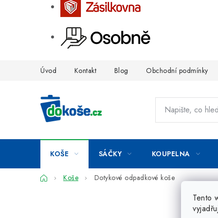
Přejít
Úvod
Kontakt
Blog
Obchodní podmínky
na
obsah
KOŠE
SÁČKY
KOUPELNA
Domů
Koše
Dotykové odpadkové koše
Tento 
vyjadřu