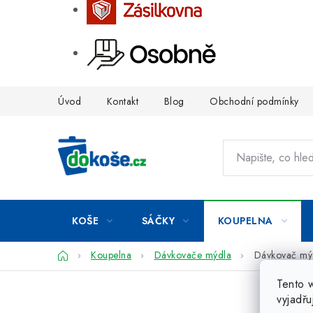
Přejít
Úvod
Kontakt
Blog
Obchodní podmínky
na
obsah
KOŠE
SÁČKY
KOUPELNA
Domů
Koupelna
Dávkovače mýdla
Dávkovač mýd
Tento 
vyjadřu