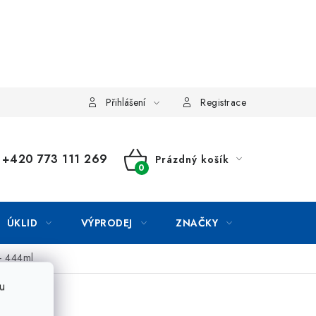
Přihlášení
Registrace
+420 773 111 269
Prázdný košík
NÁKUPNÍ
KOŠÍK
ÚKLID
VÝPRODEJ
ZNAČKY
- 444ml
u