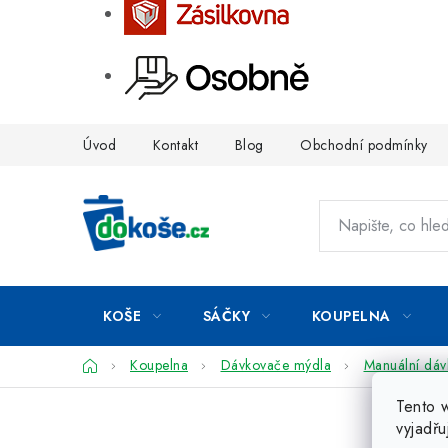
Přejít
Úvod
Kontakt
Blog
Obchodní podmínky
na
obsah
KOŠE
SÁČKY
KOUPELNA
Domů
Koupelna
Dávkovače mýdla
Manuální dá
Tento 
vyjadřu