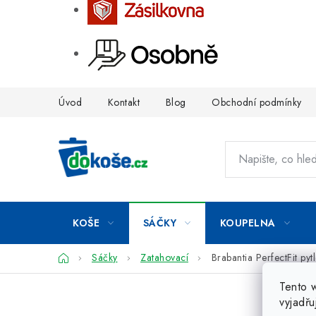
Přejít
Úvod
Kontakt
Blog
Obchodní podmínky
na
obsah
KOŠE
SÁČKY
KOUPELNA
Domů
Sáčky
Zatahovací
Brabantia PerfectFit py
Tento 
vyjadřu