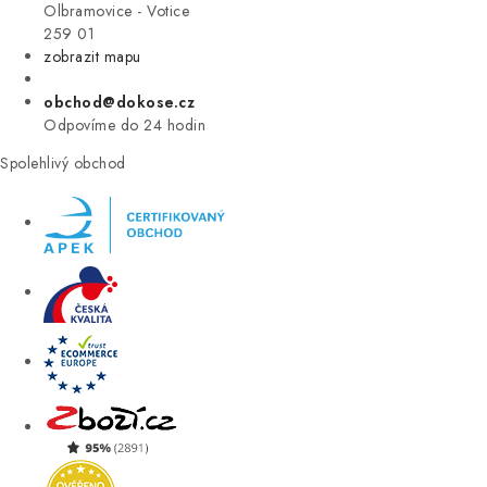
VÝPRODEJ
Olbramovice - Votice
259 01
zobrazit mapu
ZNAČKY
obchod@dokose.cz
Úvod
Kontakt
Blog
Obchodní podmínky
Odpovíme do 24 hodin
Moje objednávka
Spolehlivý obchod