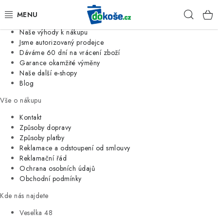
Informace o nás
Hleda
Jsme tradiční česká firma
Naše výhody k nákupu
KOŠE
Jsme autorizovaný prodejce
Dáváme 60 dní na vrácení zboží
Garance okamžité výměny
SÁČKY
Naše další e-shopy
Blog
KOUPELNA
Vše o nákupu
KUCHYNĚ
Kontakt
Způsoby dopravy
Způsoby platby
ORGANIZACE
Reklamace a odstoupení od smlouvy
Reklamační řád
DOMÁCNOST
Ochrana osobních údajů
Obchodní podmínky
ÚKLID
Kde nás najdete
Veselka 48