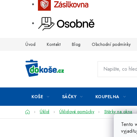
Přejít
Úvod
Kontakt
Blog
Obchodní podmínky
na
obsah
KOŠE
SÁČKY
KOUPELNA
Domů
Úklid
Úklidové pomůcky
Stěrky na okna
Tento 
vyjadřu