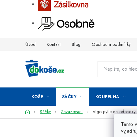
Přejít
Úvod
Kontakt
Blog
Obchodní podmínky
na
obsah
KOŠE
SÁČKY
KOUPELNA
Domů
Sáčky
Zavazovací
Vigo pytle na odpadky
Tento 
vyjadřu