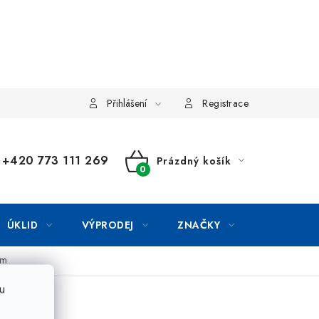
Přihlášení
Registrace
+420 773 111 269
Prázdný košík
NÁKUPNÍ
KOŠÍK
ÚKLID
VÝPRODEJ
ZNAČKY
µm
u