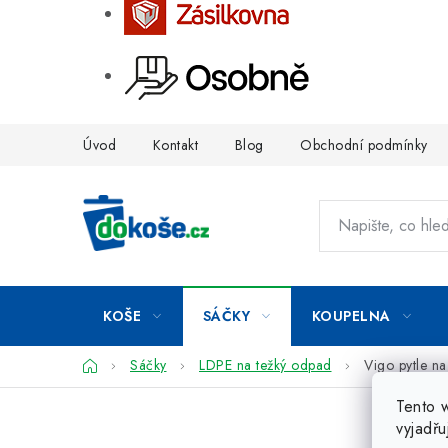
Přejít
Úvod
Kontakt
Blog
Obchodní podmínky
na
obsah
KOŠE
SÁČKY
KOUPELNA
Domů
Sáčky
LDPE na težký odpad
Vigo pytle na
Tento 
vyjadřu