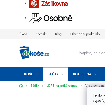
Přejít
Úvod
Kontakt
Blog
Obchodní podmínky
na
obsah
KOŠE
SÁČKY
KOUPELNA
Domů
Sáčky
LDPE na težký odpad
Vigo pytle n
Tento 
vyjadřu