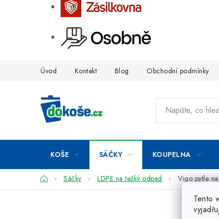
Přejít
Úvod
Kontakt
Blog
Obchodní podmínky
na
obsah
KOŠE
SÁČKY
KOUPELNA
Domů
Sáčky
LDPE na težký odpad
Vigo pytle n
Tento 
vyjadřu