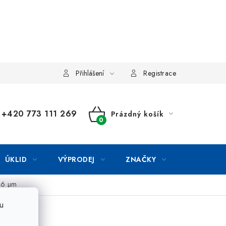
Přihlášení
Registrace
+420 773 111 269
Prázdný košík
NÁKUPNÍ
KOŠÍK
ÚKLID
VÝPRODEJ
ZNAČKY
 26 µm
u