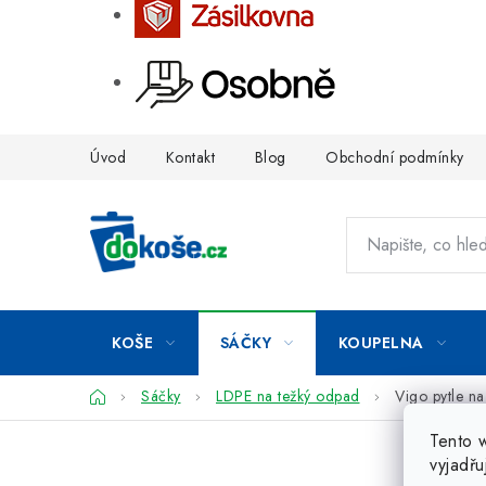
Přejít
Úvod
Kontakt
Blog
Obchodní podmínky
na
obsah
KOŠE
SÁČKY
KOUPELNA
Domů
Sáčky
LDPE na težký odpad
Vigo pytle n
Tento 
vyjadřu