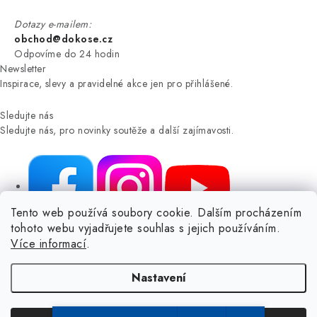
Dotazy e-mailem:
obchod@dokose.cz
Odpovíme do 24 hodin
Newsletter
Inspirace, slevy a pravidelné akce jen pro přihlášené.
Sledujte nás
Sledujte nás, pro novinky soutěže a další zajímavosti.
Tento web používá soubory cookie. Dalším procházením
tohoto webu vyjadřujete souhlas s jejich používáním.
NIKARO, s.r.o.
- Dokoše.cz, Veselka 48, 259 01 Olbramovice -
Více informací
.
Votice, ČESKÁ REPUBLIKA
Podle zákona o evidenci tržeb je prodávající povinen vystavit
Nastavení
kupujícímu účtenku.
Zároveň je povinen zaevidovat přijatou tržbu u správce daně online; v
případě technického výpadku pak nejpozději do 48 hodin.