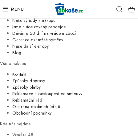
Informace o nás
Hleda
Jsme tradiční česká firma
Naše výhody k nákupu
KOŠE
Jsme autorizovaný prodejce
Dáváme 60 dní na vrácení zboží
Garance okamžité výměny
SÁČKY
Naše další e-shopy
Blog
KOUPELNA
Vše o nákupu
KUCHYNĚ
Kontakt
Způsoby dopravy
Způsoby platby
ORGANIZACE
Reklamace a odstoupení od smlouvy
Reklamační řád
DOMÁCNOST
Ochrana osobních údajů
Obchodní podmínky
ÚKLID
Kde nás najdete
Veselka 48