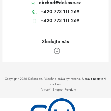
obchod
@
dokose.cz
+420 773 111 269
+420 773 111 269
Z
á
p
Copyright 2026
Dokose.cz
. Všechna práva vyhrazena.
Upravit nastavení
a
cookies
Vytvořil Shoptet Premium
t
í