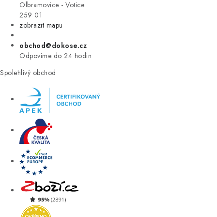
VÝPRODEJ
Olbramovice - Votice
259 01
zobrazit mapu
ZNAČKY
obchod@dokose.cz
Úvod
Kontakt
Blog
Obchodní podmínky
Odpovíme do 24 hodin
Moje objednávka
Spolehlivý obchod