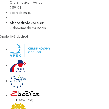
VÝPRODEJ
Olbramovice - Votice
259 01
zobrazit mapu
ZNAČKY
obchod@dokose.cz
Úvod
Kontakt
Blog
Obchodní podmínky
Odpovíme do 24 hodin
Moje objednávka
Spolehlivý obchod