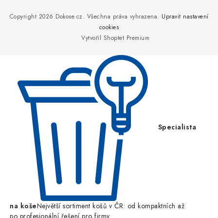
á
p
Copyright 2026
Dokose.cz
. Všechna práva vyhrazena.
Upravit nastavení
a
cookies
Vytvořil Shoptet Premium
t
í
Specialista
na koše
Největší sortiment košů v ČR: od kompaktních až
po profesionální řešení pro firmy