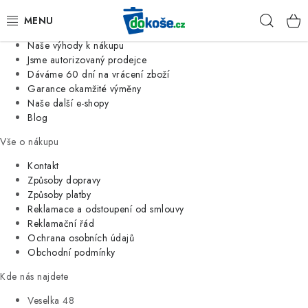
Informace o nás
Hleda
Jsme tradiční česká firma
Naše výhody k nákupu
KOŠE
Jsme autorizovaný prodejce
Dáváme 60 dní na vrácení zboží
Garance okamžité výměny
SÁČKY
Naše další e-shopy
Blog
KOUPELNA
Vše o nákupu
KUCHYNĚ
Kontakt
Způsoby dopravy
Způsoby platby
ORGANIZACE
Reklamace a odstoupení od smlouvy
Reklamační řád
DOMÁCNOST
Ochrana osobních údajů
Obchodní podmínky
ÚKLID
Kde nás najdete
Veselka 48