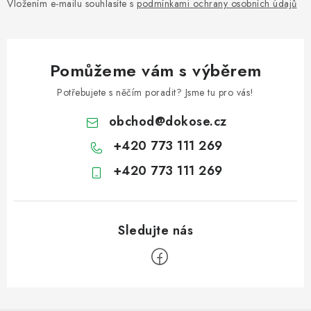
Vložením e-mailu souhlasíte s
podmínkami ochrany osobních údajů
Pomůžeme vám s výběrem
Potřebujete s něčím poradit? Jsme tu pro vás!
obchod
@
dokose.cz
+420 773 111 269
+420 773 111 269
Z