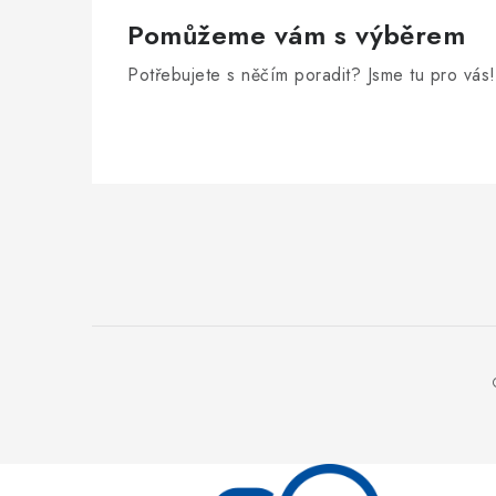
Pomůžeme vám s výběrem
Potřebujete s něčím poradit? Jsme tu pro vás!
Z
á
p
a
t
í