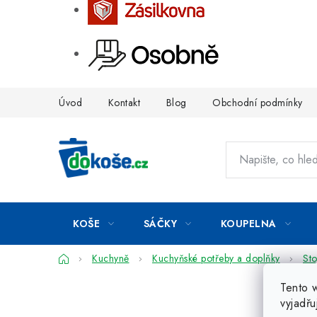
Přejít
Úvod
Kontakt
Blog
Obchodní podmínky
na
obsah
KOŠE
SÁČKY
KOUPELNA
Domů
Kuchyně
Kuchyňské potřeby a doplňky
Sto
Tento 
vyjadřu