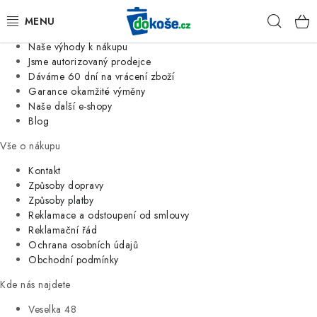
Informace o nás
Hleda
Jsme tradiční česká firma
Naše výhody k nákupu
KOŠE
Jsme autorizovaný prodejce
Dáváme 60 dní na vrácení zboží
Garance okamžité výměny
SÁČKY
Naše další e-shopy
Blog
KOUPELNA
Vše o nákupu
KUCHYNĚ
Kontakt
Způsoby dopravy
Způsoby platby
ORGANIZACE
Reklamace a odstoupení od smlouvy
Reklamační řád
DOMÁCNOST
Ochrana osobních údajů
Obchodní podmínky
ÚKLID
Kde nás najdete
Veselka 48