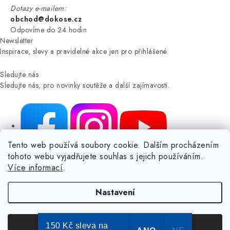
Dotazy e-mailem:
obchod@dokose.cz
Odpovíme do 24 hodin
Newsletter
Inspirace, slevy a pravidelné akce jen pro přihlášené.
Sledujte nás
Sledujte nás, pro novinky soutěže a další zajímavosti.
Tento web používá soubory cookie. Dalším procházením
tohoto webu vyjadřujete souhlas s jejich používáním.
NIKARO, s.r.o.
- Dokoše.cz, Veselka 48, 259 01 Olbramovice -
Více informací
.
Votice, ČESKÁ REPUBLIKA
Podle zákona o evidenci tržeb je prodávající povinen vystavit
Nastavení
kupujícímu účtenku.
Zároveň je povinen zaevidovat přijatou tržbu u správce daně online; v
případě technického výpadku pak nejpozději do 48 hodin.
150 Kč sleva na
Souhlasím