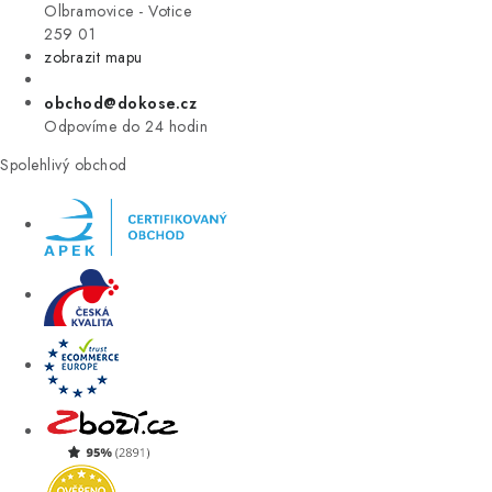
VÝPRODEJ
Olbramovice - Votice
259 01
zobrazit mapu
ZNAČKY
obchod@dokose.cz
Úvod
Kontakt
Blog
Obchodní podmínky
Odpovíme do 24 hodin
Moje objednávka
Spolehlivý obchod