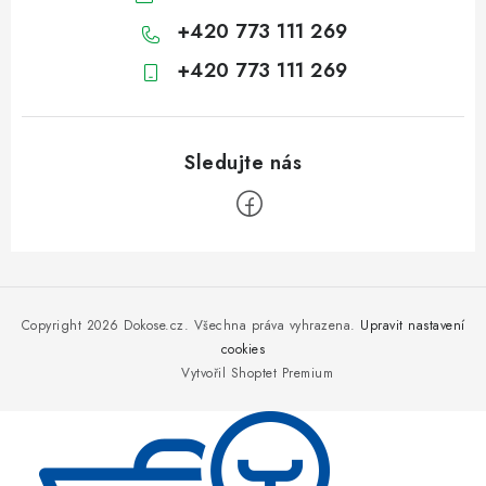
+420 773 111 269
+420 773 111 269
Z
á
p
Copyright 2026
Dokose.cz
. Všechna práva vyhrazena.
Upravit nastavení
a
cookies
Vytvořil Shoptet Premium
t
í