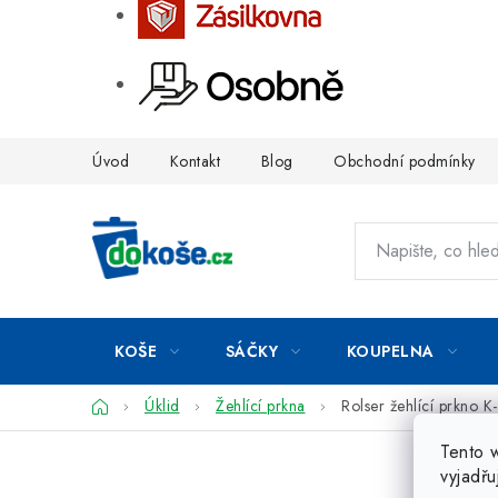
Přejít
Úvod
Kontakt
Blog
Obchodní podmínky
na
obsah
KOŠE
SÁČKY
KOUPELNA
Domů
Úklid
Žehlící prkna
Rolser žehlící prkno K
Tento 
vyjadřu