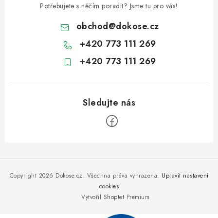
Potřebujete s něčím poradit? Jsme tu pro vás!
obchod
@
dokose.cz
+420 773 111 269
+420 773 111 269
Z
á
p
Copyright 2026
Dokose.cz
. Všechna práva vyhrazena.
Upravit nastavení
a
cookies
Vytvořil Shoptet Premium
t
í