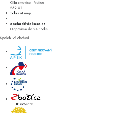
VÝPRODEJ
Olbramovice - Votice
259 01
zobrazit mapu
ZNAČKY
obchod@dokose.cz
Úvod
Kontakt
Blog
Obchodní podmínky
Odpovíme do 24 hodin
Moje objednávka
Spolehlivý obchod