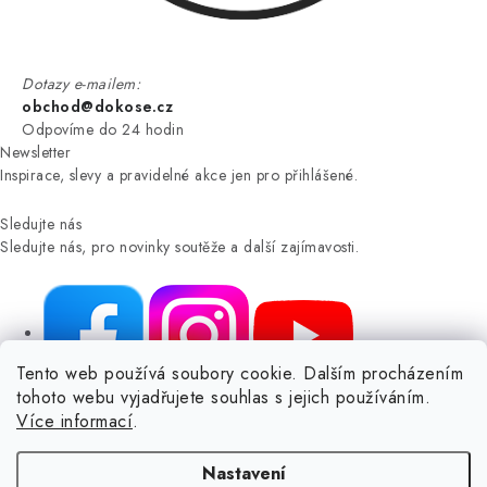
Dotazy e-mailem:
obchod@dokose.cz
Odpovíme do 24 hodin
Newsletter
Inspirace, slevy a pravidelné akce jen pro přihlášené.
Sledujte nás
Sledujte nás, pro novinky soutěže a další zajímavosti.
Tento web používá soubory cookie. Dalším procházením
tohoto webu vyjadřujete souhlas s jejich používáním.
NIKARO, s.r.o.
- Dokoše.cz, Veselka 48, 259 01 Olbramovice -
Více informací
.
Votice, ČESKÁ REPUBLIKA
Podle zákona o evidenci tržeb je prodávající povinen vystavit
Nastavení
kupujícímu účtenku.