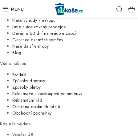
Informace o nás
Hleda
Jsme tradiční česká firma
Naše výhody k nákupu
KOŠE
Jsme autorizovaný prodejce
Dáváme 60 dní na vrácení zboží
Garance okamžité výměny
SÁČKY
Naše další e-shopy
Blog
KOUPELNA
Vše o nákupu
KUCHYNĚ
Kontakt
Způsoby dopravy
Způsoby platby
ORGANIZACE
Reklamace a odstoupení od smlouvy
Reklamační řád
DOMÁCNOST
Ochrana osobních údajů
Obchodní podmínky
ÚKLID
Kde nás najdete
Veselka 48