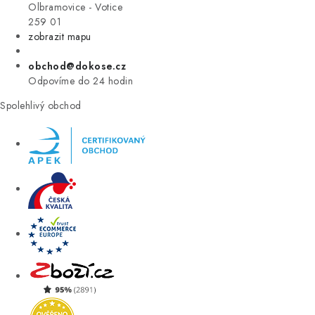
VÝPRODEJ
Olbramovice - Votice
259 01
zobrazit mapu
ZNAČKY
obchod@dokose.cz
Úvod
Kontakt
Blog
Obchodní podmínky
Odpovíme do 24 hodin
Moje objednávka
Spolehlivý obchod