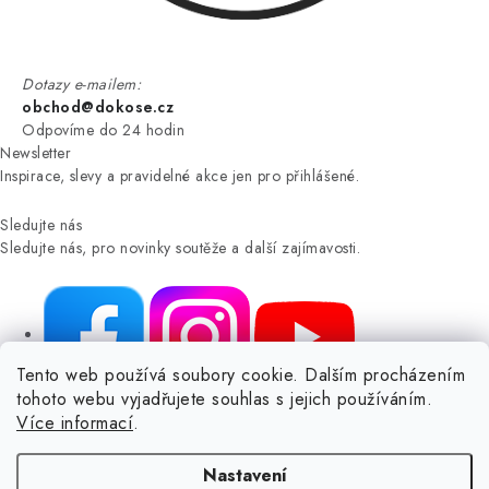
Dotazy e-mailem:
obchod@dokose.cz
Odpovíme do 24 hodin
Newsletter
Inspirace, slevy a pravidelné akce jen pro přihlášené.
Sledujte nás
Sledujte nás, pro novinky soutěže a další zajímavosti.
Tento web používá soubory cookie. Dalším procházením
tohoto webu vyjadřujete souhlas s jejich používáním.
NIKARO, s.r.o.
- Dokoše.cz, Veselka 48, 259 01 Olbramovice -
Více informací
.
Votice, ČESKÁ REPUBLIKA
Podle zákona o evidenci tržeb je prodávající povinen vystavit
Nastavení
kupujícímu účtenku.