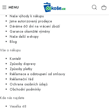
Informace o nás
Hleda
Jsme tradiční česká firma
Naše výhody k nákupu
KOŠE
Jsme autorizovaný prodejce
Dáváme 60 dní na vrácení zboží
Garance okamžité výměny
SÁČKY
Naše další e-shopy
Blog
KOUPELNA
Vše o nákupu
KUCHYNĚ
Kontakt
Způsoby dopravy
Způsoby platby
ORGANIZACE
Reklamace a odstoupení od smlouvy
Reklamační řád
DOMÁCNOST
Ochrana osobních údajů
Obchodní podmínky
ÚKLID
Kde nás najdete
Veselka 48