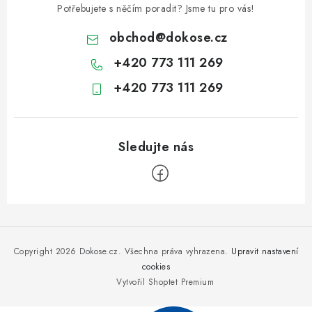
Potřebujete s něčím poradit? Jsme tu pro vás!
obchod
@
dokose.cz
+420 773 111 269
+420 773 111 269
Z
á
p
Copyright 2026
Dokose.cz
. Všechna práva vyhrazena.
Upravit nastavení
a
cookies
Vytvořil Shoptet Premium
t
í