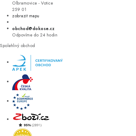
VÝPRODEJ
Olbramovice - Votice
259 01
zobrazit mapu
ZNAČKY
obchod@dokose.cz
Úvod
Kontakt
Blog
Obchodní podmínky
Odpovíme do 24 hodin
Moje objednávka
Spolehlivý obchod