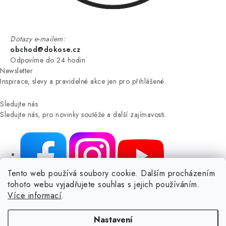
Dotazy e-mailem:
obchod@dokose.cz
Odpovíme do 24 hodin
Newsletter
Inspirace, slevy a pravidelné akce jen pro přihlášené.
Sledujte nás
Sledujte nás, pro novinky soutěže a další zajímavosti.
Tento web používá soubory cookie. Dalším procházením
tohoto webu vyjadřujete souhlas s jejich používáním.
NIKARO, s.r.o.
- Dokoše.cz, Veselka 48, 259 01 Olbramovice -
Více informací
.
Votice, ČESKÁ REPUBLIKA
Podle zákona o evidenci tržeb je prodávající povinen vystavit
Nastavení
kupujícímu účtenku.