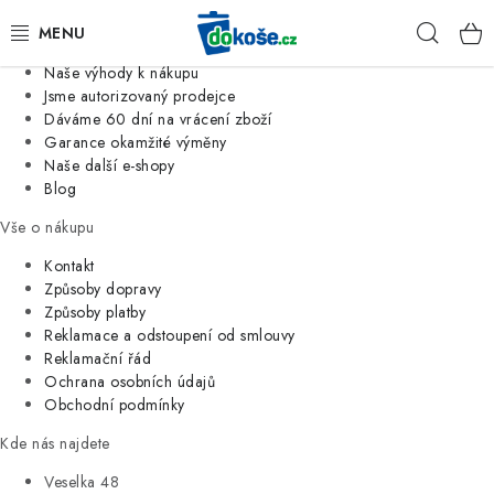
Informace o nás
Hleda
Jsme tradiční česká firma
Naše výhody k nákupu
KOŠE
Jsme autorizovaný prodejce
Dáváme 60 dní na vrácení zboží
Garance okamžité výměny
SÁČKY
Naše další e-shopy
Blog
KOUPELNA
Vše o nákupu
KUCHYNĚ
Kontakt
Způsoby dopravy
Způsoby platby
ORGANIZACE
Reklamace a odstoupení od smlouvy
Reklamační řád
DOMÁCNOST
Ochrana osobních údajů
Obchodní podmínky
ÚKLID
Kde nás najdete
Veselka 48