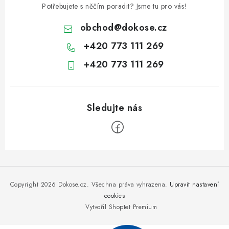
Potřebujete s něčím poradit? Jsme tu pro vás!
obchod
@
dokose.cz
+420 773 111 269
+420 773 111 269
Z
á
p
Copyright 2026
Dokose.cz
. Všechna práva vyhrazena.
Upravit nastavení
a
cookies
Vytvořil Shoptet Premium
t
í