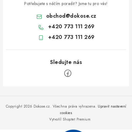
Potřebujete s něčím poradit? Jsme tu pro vás!
obchod
@
dokose.cz
+420 773 111 269
+420 773 111 269
Z
á
p
Copyright 2026
Dokose.cz
. Všechna práva vyhrazena.
Upravit nastavení
a
cookies
Vytvořil Shoptet Premium
t
í