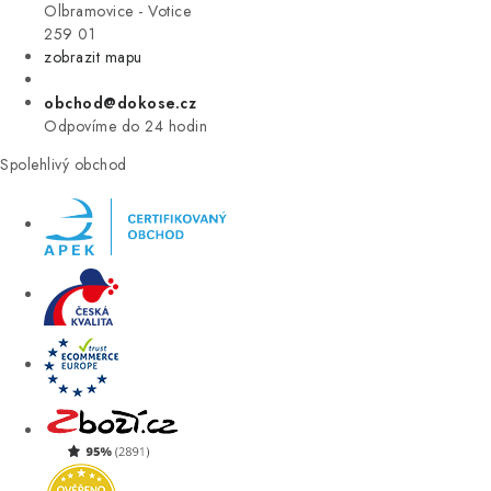
VÝPRODEJ
Olbramovice - Votice
259 01
zobrazit mapu
ZNAČKY
obchod@dokose.cz
Úvod
Kontakt
Blog
Obchodní podmínky
Odpovíme do 24 hodin
Moje objednávka
Spolehlivý obchod