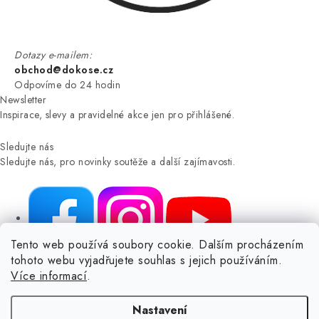
Dotazy e-mailem:
obchod@dokose.cz
Odpovíme do 24 hodin
Newsletter
Inspirace, slevy a pravidelné akce jen pro přihlášené.
Sledujte nás
Sledujte nás, pro novinky soutěže a další zajímavosti.
Tento web používá soubory cookie. Dalším procházením
tohoto webu vyjadřujete souhlas s jejich používáním.
NIKARO, s.r.o.
- Dokoše.cz, Veselka 48, 259 01 Olbramovice -
Více informací
.
Votice, ČESKÁ REPUBLIKA
Podle zákona o evidenci tržeb je prodávající povinen vystavit
Nastavení
kupujícímu účtenku.