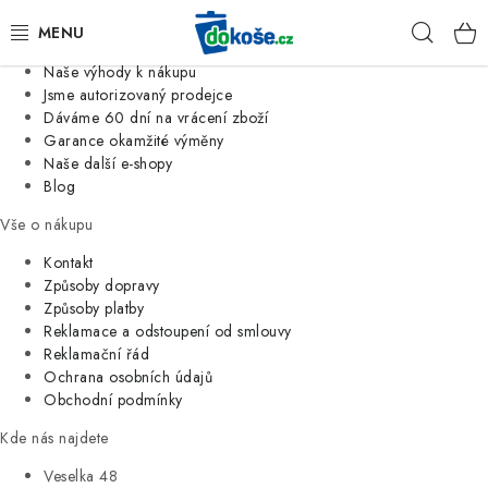
Informace o nás
Hleda
Jsme tradiční česká firma
Naše výhody k nákupu
KOŠE
Jsme autorizovaný prodejce
Dáváme 60 dní na vrácení zboží
Garance okamžité výměny
SÁČKY
Naše další e-shopy
Blog
KOUPELNA
Vše o nákupu
KUCHYNĚ
Kontakt
Způsoby dopravy
Způsoby platby
ORGANIZACE
Reklamace a odstoupení od smlouvy
Reklamační řád
DOMÁCNOST
Ochrana osobních údajů
Obchodní podmínky
ÚKLID
Kde nás najdete
Veselka 48