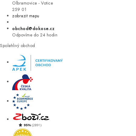
VÝPRODEJ
Olbramovice - Votice
259 01
zobrazit mapu
ZNAČKY
obchod@dokose.cz
Úvod
Kontakt
Blog
Obchodní podmínky
Odpovíme do 24 hodin
Moje objednávka
Spolehlivý obchod