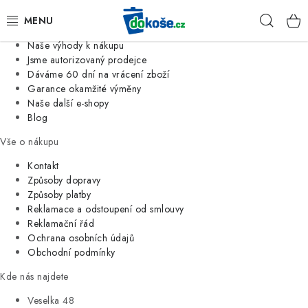
Informace o nás
Hleda
Jsme tradiční česká firma
Naše výhody k nákupu
KOŠE
Jsme autorizovaný prodejce
Dáváme 60 dní na vrácení zboží
Garance okamžité výměny
SÁČKY
Naše další e-shopy
Blog
KOUPELNA
Vše o nákupu
KUCHYNĚ
Kontakt
Způsoby dopravy
Způsoby platby
ORGANIZACE
Reklamace a odstoupení od smlouvy
Reklamační řád
DOMÁCNOST
Ochrana osobních údajů
Obchodní podmínky
ÚKLID
Kde nás najdete
Veselka 48