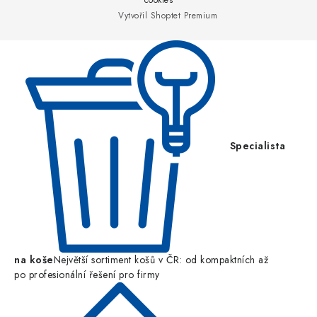
a
cookies
Vytvořil Shoptet Premium
t
í
Specialista
na koše
Největší sortiment košů v ČR: od kompaktních až
po profesionální řešení pro firmy