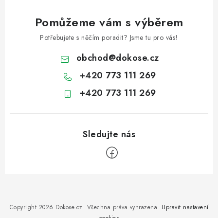
Pomůžeme vám s výběrem
Potřebujete s něčím poradit? Jsme tu pro vás!
obchod
@
dokose.cz
+420 773 111 269
+420 773 111 269
Z
á
p
Copyright 2026
Dokose.cz
. Všechna práva vyhrazena.
Upravit nastavení