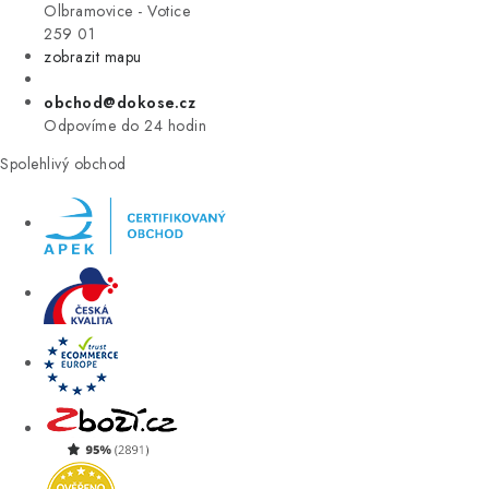
VÝPRODEJ
Olbramovice - Votice
259 01
zobrazit mapu
ZNAČKY
obchod@dokose.cz
Úvod
Kontakt
Blog
Obchodní podmínky
Odpovíme do 24 hodin
Moje objednávka
Spolehlivý obchod