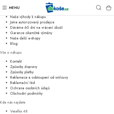
Informace o nás
Hleda
Jsme tradiční česká firma
Naše výhody k nákupu
KOŠE
Jsme autorizovaný prodejce
Dáváme 60 dní na vrácení zboží
Garance okamžité výměny
SÁČKY
Naše další e-shopy
Blog
KOUPELNA
Vše o nákupu
KUCHYNĚ
Kontakt
Způsoby dopravy
Způsoby platby
ORGANIZACE
Reklamace a odstoupení od smlouvy
Reklamační řád
DOMÁCNOST
Ochrana osobních údajů
Obchodní podmínky
ÚKLID
Kde nás najdete
Veselka 48