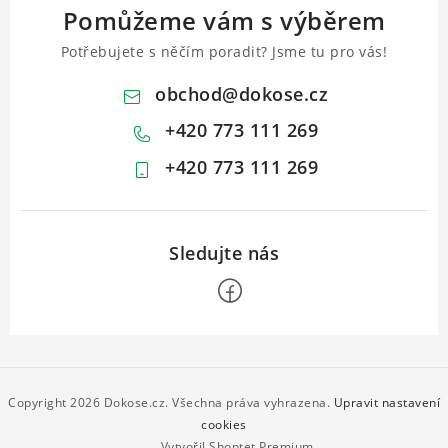
Pomůžeme vám s výběrem
Potřebujete s něčím poradit? Jsme tu pro vás!
obchod
@
dokose.cz
+420 773 111 269
+420 773 111 269
Z
á
p
Copyright 2026
Dokose.cz
. Všechna práva vyhrazena.
Upravit nastavení
a
cookies
Vytvořil Shoptet Premium