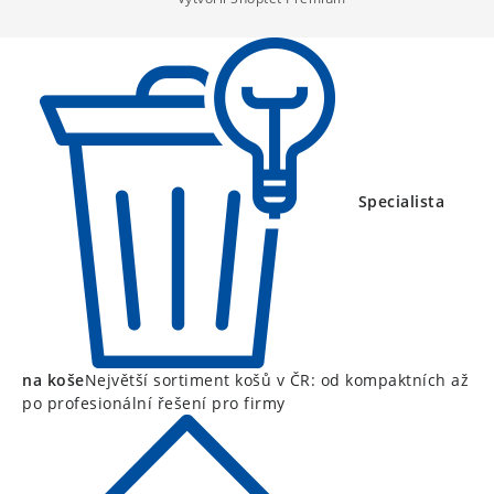
t
í
Specialista
na koše
Největší sortiment košů v ČR: od kompaktních až
po profesionální řešení pro firmy