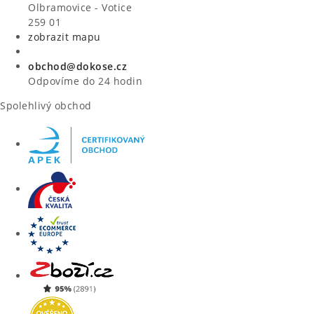
VÝPRODEJ
Olbramovice - Votice
259 01
zobrazit mapu
ZNAČKY
obchod@dokose.cz
Úvod
Kontakt
Blog
Obchodní podmínky
Odpovíme do 24 hodin
Moje objednávka
Spolehlivý obchod