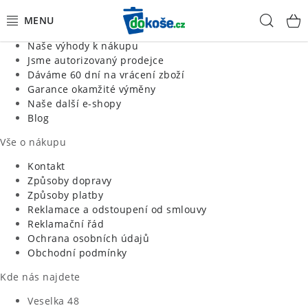
Informace o nás
Hled
Jsme tradiční česká firma
Naše výhody k nákupu
KOŠE
Jsme autorizovaný prodejce
Dáváme 60 dní na vrácení zboží
Garance okamžité výměny
SÁČKY
Naše další e-shopy
Blog
KOUPELNA
Vše o nákupu
KUCHYNĚ
Kontakt
Způsoby dopravy
Způsoby platby
ORGANIZACE
Reklamace a odstoupení od smlouvy
Reklamační řád
DOMÁCNOST
Ochrana osobních údajů
Obchodní podmínky
ÚKLID
Kde nás najdete
Veselka 48