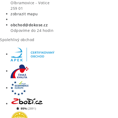
VÝPRODEJ
Olbramovice - Votice
259 01
zobrazit mapu
ZNAČKY
obchod@dokose.cz
Úvod
Kontakt
Blog
Obchodní podmínky
Odpovíme do 24 hodin
Moje objednávka
Spolehlivý obchod