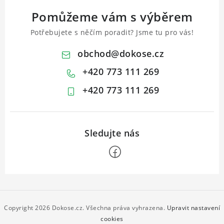
Pomůžeme vám s výběrem
Potřebujete s něčím poradit? Jsme tu pro vás!
obchod
@
dokose.cz
+420 773 111 269
+420 773 111 269
Z
á
p
Copyright 2026
Dokose.cz
. Všechna práva vyhrazena.
Upravit nastavení
a
cookies