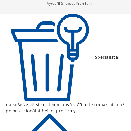
Vytvořil Shoptet Premium
t
í
Specialista
na koše
Největší sortiment košů v ČR: od kompaktních až
po profesionální řešení pro firmy