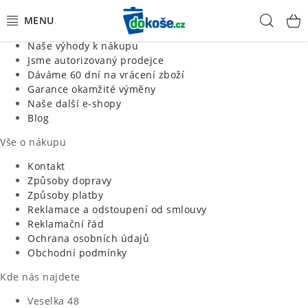
Informace o nás
Hled
Jsme tradiční česká firma
Naše výhody k nákupu
KOŠE
Jsme autorizovaný prodejce
Dáváme 60 dní na vrácení zboží
Garance okamžité výměny
SÁČKY
Naše další e-shopy
Blog
KOUPELNA
Vše o nákupu
KUCHYNĚ
Kontakt
Způsoby dopravy
Způsoby platby
ORGANIZACE
Reklamace a odstoupení od smlouvy
Reklamační řád
DOMÁCNOST
Ochrana osobních údajů
Obchodní podmínky
ÚKLID
Kde nás najdete
Veselka 48