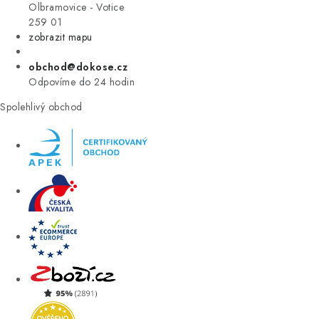
VÝPRODEJ
Olbramovice - Votice
259 01
zobrazit mapu
ZNAČKY
obchod@dokose.cz
Úvod
Kontakt
Blog
Obchodní podmínky
Odpovíme do 24 hodin
Moje objednávka
Spolehlivý obchod