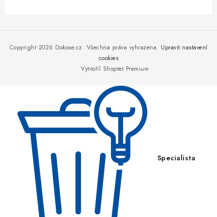
Z
á
p
Copyright 2026
Dokose.cz
. Všechna práva vyhrazena.
Upravit nastavení
a
cookies
Vytvořil Shoptet Premium
t
í
Specialista