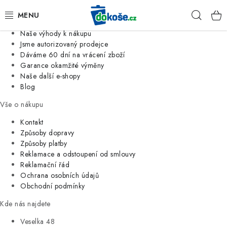
Informace o nás
Hleda
Jsme tradiční česká firma
Naše výhody k nákupu
KOŠE
Jsme autorizovaný prodejce
Dáváme 60 dní na vrácení zboží
Garance okamžité výměny
SÁČKY
Naše další e-shopy
Blog
KOUPELNA
Vše o nákupu
KUCHYNĚ
Kontakt
Způsoby dopravy
Způsoby platby
ORGANIZACE
Reklamace a odstoupení od smlouvy
Reklamační řád
DOMÁCNOST
Ochrana osobních údajů
Obchodní podmínky
ÚKLID
Kde nás najdete
Veselka 48