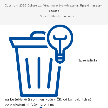
p
Copyright 2026
Dokose.cz
. Všechna práva vyhrazena.
Upravit nastavení
a
cookies
Vytvořil Shoptet Premium
t
í
Specialista
na koše
Největší sortiment košů v ČR: od kompaktních až
po profesionální řešení pro firmy