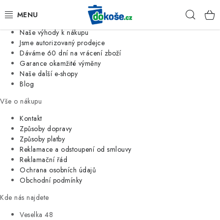
Informace o nás
Hleda
Jsme tradiční česká firma
Naše výhody k nákupu
KOŠE
Jsme autorizovaný prodejce
Dáváme 60 dní na vrácení zboží
Garance okamžité výměny
SÁČKY
Naše další e-shopy
Blog
KOUPELNA
Vše o nákupu
KUCHYNĚ
Kontakt
Způsoby dopravy
Způsoby platby
ORGANIZACE
Reklamace a odstoupení od smlouvy
Reklamační řád
DOMÁCNOST
Ochrana osobních údajů
Obchodní podmínky
ÚKLID
Kde nás najdete
Veselka 48