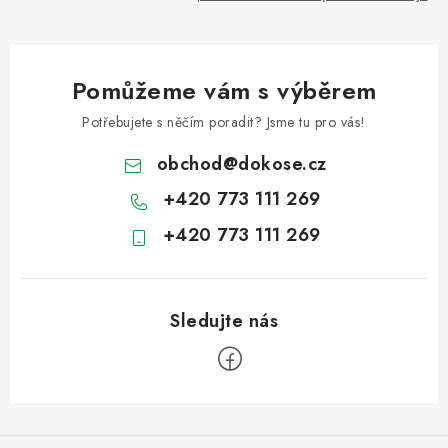
Pomůžeme vám s výběrem
Potřebujete s něčím poradit? Jsme tu pro vás!
obchod
@
dokose.cz
+420 773 111 269
+420 773 111 269
Z
á