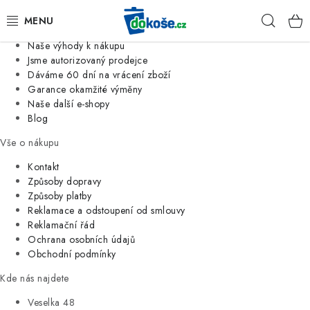
Informace o nás
Hleda
Jsme tradiční česká firma
Naše výhody k nákupu
KOŠE
Jsme autorizovaný prodejce
Dáváme 60 dní na vrácení zboží
Garance okamžité výměny
SÁČKY
Naše další e-shopy
Blog
KOUPELNA
Vše o nákupu
KUCHYNĚ
Kontakt
Způsoby dopravy
Způsoby platby
ORGANIZACE
Reklamace a odstoupení od smlouvy
Reklamační řád
DOMÁCNOST
Ochrana osobních údajů
Obchodní podmínky
ÚKLID
Kde nás najdete
Veselka 48