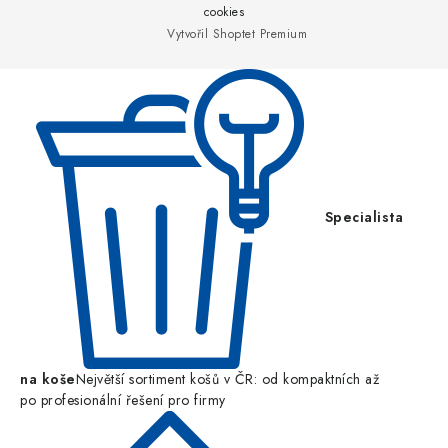
a
cookies
Vytvořil Shoptet Premium
t
í
Specialista
na koše
Největší sortiment košů v ČR: od kompaktních až
po profesionální řešení pro firmy