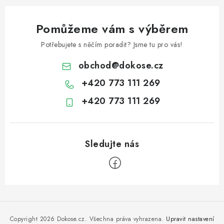
Pomůžeme vám s výběrem
Potřebujete s něčím poradit? Jsme tu pro vás!
obchod
@
dokose.cz
+420 773 111 269
+420 773 111 269
Z
á
p
Copyright 2026
Dokose.cz
. Všechna práva vyhrazena.
Upravit nastavení