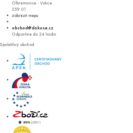
VÝPRODEJ
Olbramovice - Votice
259 01
zobrazit mapu
ZNAČKY
obchod@dokose.cz
Úvod
Kontakt
Blog
Obchodní podmínky
Odpovíme do 24 hodin
Moje objednávka
Spolehlivý obchod