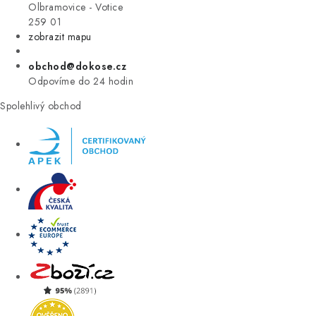
VÝPRODEJ
Olbramovice - Votice
259 01
zobrazit mapu
ZNAČKY
obchod@dokose.cz
Úvod
Kontakt
Blog
Obchodní podmínky
Odpovíme do 24 hodin
Moje objednávka
Spolehlivý obchod