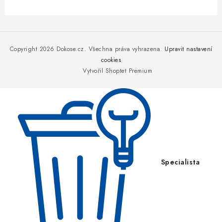
Z
á
p
Copyright 2026
Dokose.cz
. Všechna práva vyhrazena.
Upravit nastavení
a
cookies
Vytvořil Shoptet Premium
t
í
Specialista