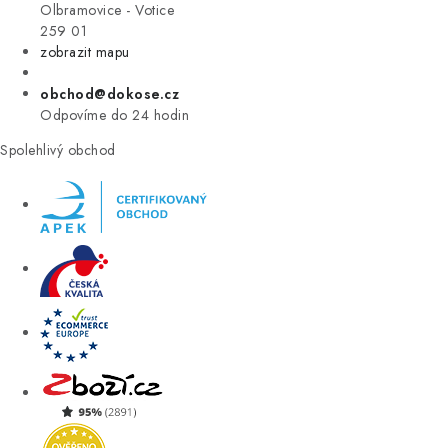
VÝPRODEJ
Olbramovice - Votice
259 01
zobrazit mapu
ZNAČKY
obchod@dokose.cz
Úvod
Kontakt
Blog
Obchodní podmínky
Odpovíme do 24 hodin
Moje objednávka
Spolehlivý obchod