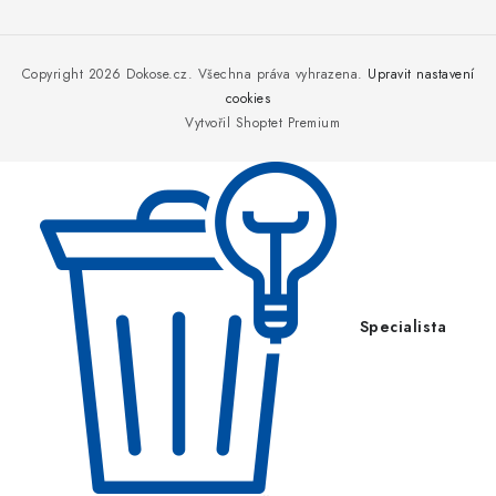
Z
á
p
Copyright 2026
Dokose.cz
. Všechna práva vyhrazena.
Upravit nastavení
a
cookies
Vytvořil Shoptet Premium
t
í
Specialista