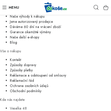
Informace o nás
Hleda
Jsme tradiční česká firma
Naše výhody k nákupu
KOŠE
Jsme autorizovaný prodejce
Dáváme 60 dní na vrácení zboží
Garance okamžité výměny
SÁČKY
Naše další e-shopy
Blog
KOUPELNA
Vše o nákupu
KUCHYNĚ
Kontakt
Způsoby dopravy
Způsoby platby
ORGANIZACE
Reklamace a odstoupení od smlouvy
Reklamační řád
DOMÁCNOST
Ochrana osobních údajů
Obchodní podmínky
ÚKLID
Kde nás najdete
Veselka 48