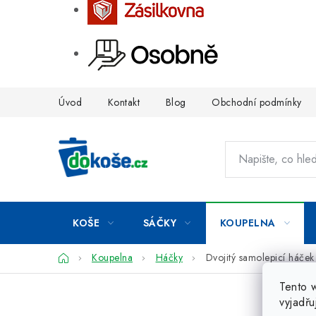
Přejít
Úvod
Kontakt
Blog
Obchodní podmínky
na
obsah
KOŠE
SÁČKY
KOUPELNA
Domů
Koupelna
Háčky
Dvojitý samolepicí háček
Tento 
vyjadřu