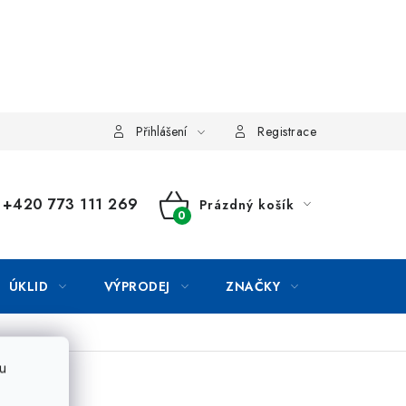
Přihlášení
Registrace
+420 773 111 269
Prázdný košík
NÁKUPNÍ
KOŠÍK
ÚKLID
VÝPRODEJ
ZNAČKY
u