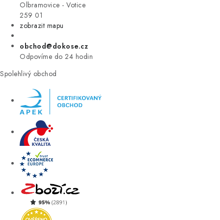
VÝPRODEJ
Olbramovice - Votice
259 01
zobrazit mapu
ZNAČKY
obchod@dokose.cz
Úvod
Kontakt
Blog
Obchodní podmínky
Odpovíme do 24 hodin
Moje objednávka
Spolehlivý obchod