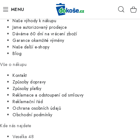
Informace o nás
Hleda
Jsme tradiční česká firma
Naše výhody k nákupu
KOŠE
Jsme autorizovaný prodejce
Dáváme 60 dní na vrácení zboží
Garance okamžité výměny
SÁČKY
Naše další e-shopy
Blog
KOUPELNA
Vše o nákupu
KUCHYNĚ
Kontakt
Způsoby dopravy
Způsoby platby
ORGANIZACE
Reklamace a odstoupení od smlouvy
Reklamační řád
DOMÁCNOST
Ochrana osobních údajů
Obchodní podmínky
ÚKLID
Kde nás najdete
Veselka 48