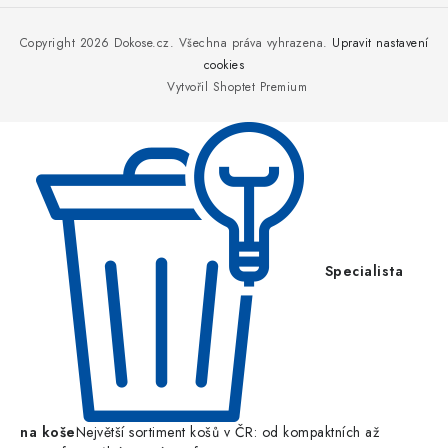
á
p
Copyright 2026
Dokose.cz
. Všechna práva vyhrazena.
Upravit nastavení
a
cookies
Vytvořil Shoptet Premium
t
í
Specialista
na koše
Největší sortiment košů v ČR: od kompaktních až