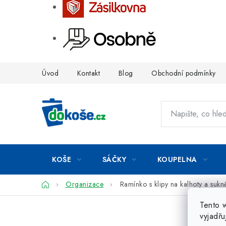
Přejít
Úvod
Kontakt
Blog
Obchodní podmínky
na
obsah
KOŠE
SÁČKY
KOUPELNA
Domů
Organizace
Ramínko s klipy na kalhoty a su
Tento 
vyjadřu