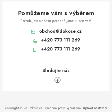
Pomůžeme vám s výběrem
Potřebujete s něčím poradit? Jsme tu pro vás!
obchod
@
dokose.cz
+420 773 111 269
+420 773 111 269
Z
á
p
Copyright 2026
Dokose.cz
. Všechna práva vyhrazena.
Upravit nastavení