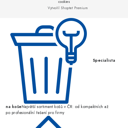
a
cookies
Vytvořil Shoptet Premium
t
í
Specialista
na koše
Největší sortiment košů v ČR: od kompaktních až
po profesionální řešení pro firmy