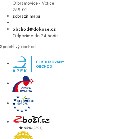
VÝPRODEJ
Olbramovice - Votice
259 01
zobrazit mapu
ZNAČKY
obchod@dokose.cz
Úvod
Kontakt
Blog
Obchodní podmínky
Odpovíme do 24 hodin
Moje objednávka
Spolehlivý obchod