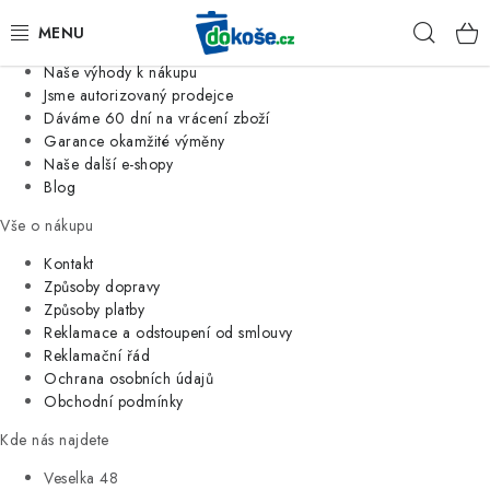
Informace o nás
Hleda
Jsme tradiční česká firma
Naše výhody k nákupu
KOŠE
Jsme autorizovaný prodejce
Dáváme 60 dní na vrácení zboží
Garance okamžité výměny
SÁČKY
Naše další e-shopy
Blog
KOUPELNA
Vše o nákupu
KUCHYNĚ
Kontakt
Způsoby dopravy
Způsoby platby
ORGANIZACE
Reklamace a odstoupení od smlouvy
Reklamační řád
DOMÁCNOST
Ochrana osobních údajů
Obchodní podmínky
ÚKLID
Kde nás najdete
Veselka 48