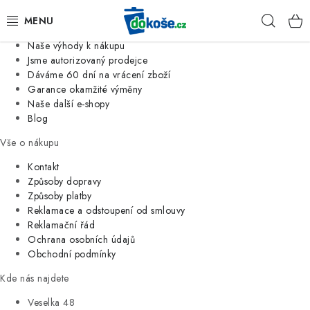
Informace o nás
Hleda
Jsme tradiční česká firma
Naše výhody k nákupu
KOŠE
Jsme autorizovaný prodejce
Dáváme 60 dní na vrácení zboží
Garance okamžité výměny
SÁČKY
Naše další e-shopy
Blog
KOUPELNA
Vše o nákupu
KUCHYNĚ
Kontakt
Způsoby dopravy
Způsoby platby
ORGANIZACE
Reklamace a odstoupení od smlouvy
Reklamační řád
DOMÁCNOST
Ochrana osobních údajů
Obchodní podmínky
ÚKLID
Kde nás najdete
Veselka 48