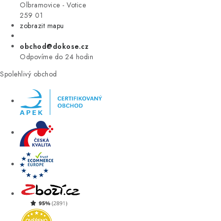
VÝPRODEJ
Olbramovice - Votice
259 01
zobrazit mapu
ZNAČKY
obchod@dokose.cz
Úvod
Kontakt
Blog
Obchodní podmínky
Odpovíme do 24 hodin
Moje objednávka
Spolehlivý obchod