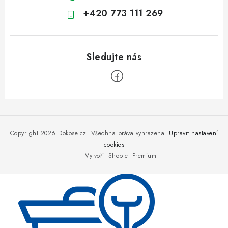
+420 773 111 269
Z
á
p
Copyright 2026
Dokose.cz
. Všechna práva vyhrazena.
Upravit nastavení
a
cookies
Vytvořil Shoptet Premium
t
í