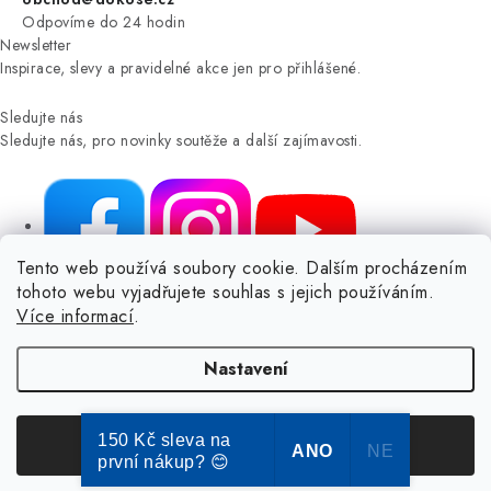
Odpovíme do 24 hodin
Newsletter
Inspirace, slevy a pravidelné akce jen pro přihlášené.
Sledujte nás
Sledujte nás, pro novinky soutěže a další zajímavosti.
Tento web používá soubory cookie. Dalším procházením
tohoto webu vyjadřujete souhlas s jejich používáním.
NIKARO, s.r.o.
- Dokoše.cz, Veselka 48, 259 01 Olbramovice -
Více informací
.
Votice, ČESKÁ REPUBLIKA
Podle zákona o evidenci tržeb je prodávající povinen vystavit
Nastavení
kupujícímu účtenku.
Zároveň je povinen zaevidovat přijatou tržbu u správce daně online; v
případě technického výpadku pak nejpozději do 48 hodin.
150 Kč sleva na
Souhlasím
ANO
NE
první nákup? 😊
© Copyright 2004-2024 Dokose.cz | webdesign
2bcreative.cz