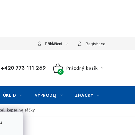
Přihlášení
Registrace
+420 773 111 269
Prázdný košík
NÁKUPNÍ
KOŠÍK
ÚKLID
VÝPRODEJ
ZNAČKY
l, kapsa na sáčky
u