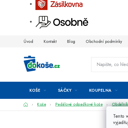
Přejít
Úvod
Kontakt
Blog
Obchodní podmínky
na
obsah
KOŠE
SÁČKY
KOUPELNA
Domů
Koše
Pedálové odpadkové koše
Obdélní
Tento 
vyjadřu