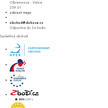
VÝPRODEJ
Olbramovice - Votice
259 01
zobrazit mapu
ZNAČKY
obchod@dokose.cz
Úvod
Kontakt
Blog
Obchodní podmínky
Odpovíme do 24 hodin
Moje objednávka
Spolehlivý obchod