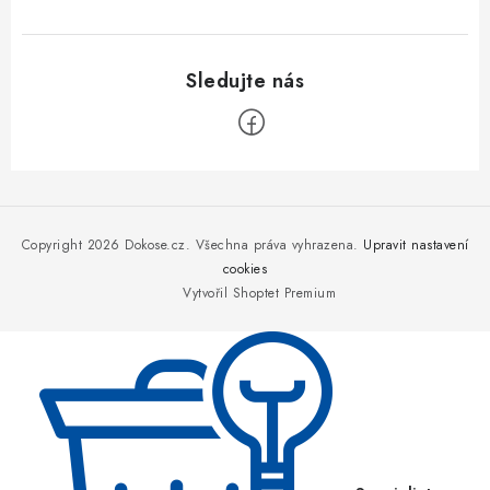
Z
á
p
Copyright 2026
Dokose.cz
. Všechna práva vyhrazena.
Upravit nastavení
a
cookies
Vytvořil Shoptet Premium
t
í