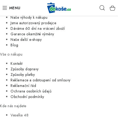
Informace o nás
Hleda
Jsme tradiční česká firma
Naše výhody k nákupu
KOŠE
Jsme autorizovaný prodejce
Dáváme 60 dní na vrácení zboží
Garance okamžité výměny
SÁČKY
Naše další e-shopy
Blog
KOUPELNA
Vše o nákupu
KUCHYNĚ
Kontakt
Způsoby dopravy
Způsoby platby
ORGANIZACE
Reklamace a odstoupení od smlouvy
Reklamační řád
DOMÁCNOST
Ochrana osobních údajů
Obchodní podmínky
ÚKLID
Kde nás najdete
Veselka 48