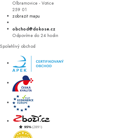
VÝPRODEJ
Olbramovice - Votice
259 01
zobrazit mapu
ZNAČKY
obchod@dokose.cz
Úvod
Kontakt
Blog
Obchodní podmínky
Odpovíme do 24 hodin
Moje objednávka
Spolehlivý obchod