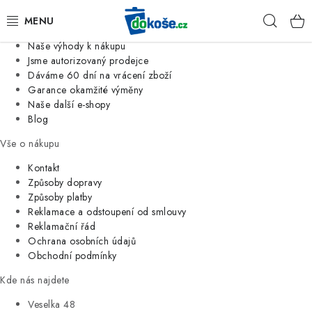
Informace o nás
Hleda
Jsme tradiční česká firma
Naše výhody k nákupu
KOŠE
Jsme autorizovaný prodejce
Dáváme 60 dní na vrácení zboží
Garance okamžité výměny
SÁČKY
Naše další e-shopy
Blog
KOUPELNA
Vše o nákupu
KUCHYNĚ
Kontakt
Způsoby dopravy
Způsoby platby
ORGANIZACE
Reklamace a odstoupení od smlouvy
Reklamační řád
DOMÁCNOST
Ochrana osobních údajů
Obchodní podmínky
ÚKLID
Kde nás najdete
Veselka 48