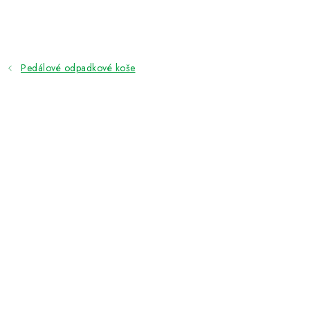
Přejít
na
obsah
Pedálové odpadkové koše