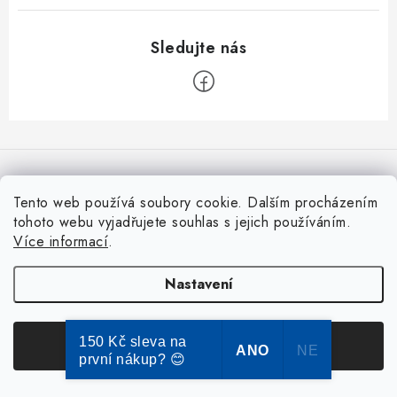
Z
á
p
Copyright 2026
Dokose.cz
. Všechna práva vyhrazena.
Upravit nastavení
a
Tento web používá soubory cookie. Dalším procházením
cookies
tohoto webu vyjadřujete souhlas s jejich používáním.
Vytvořil Shoptet Premium
t
Více informací
.
í
Nastavení
150 Kč sleva na
Souhlasím
ANO
NE
první nákup? 😊
Specialista