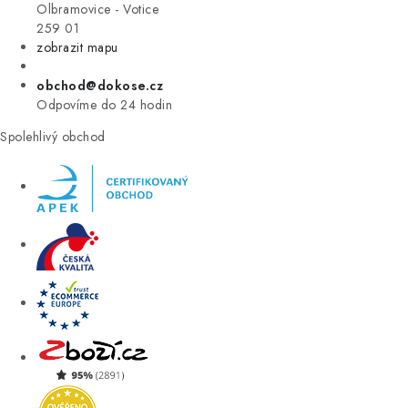
VÝPRODEJ
Olbramovice - Votice
259 01
zobrazit mapu
ZNAČKY
obchod@dokose.cz
Úvod
Kontakt
Blog
Obchodní podmínky
Odpovíme do 24 hodin
Moje objednávka
Spolehlivý obchod