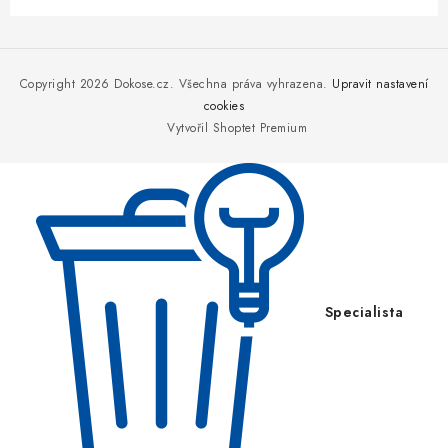
Z
á
p
Copyright 2026
Dokose.cz
. Všechna práva vyhrazena.
Upravit nastavení
a
cookies
Vytvořil Shoptet Premium
t
í
Specialista