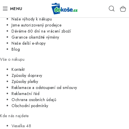
Informace o nás
Hleda
Jsme tradiční česká firma
Naše výhody k nákupu
KOŠE
Jsme autorizovaný prodejce
Dáváme 60 dní na vrácení zboží
Garance okamžité výměny
SÁČKY
Naše další e-shopy
Blog
KOUPELNA
Vše o nákupu
KUCHYNĚ
Kontakt
Způsoby dopravy
Způsoby platby
ORGANIZACE
Reklamace a odstoupení od smlouvy
Reklamační řád
DOMÁCNOST
Ochrana osobních údajů
Obchodní podmínky
ÚKLID
Kde nás najdete
Veselka 48