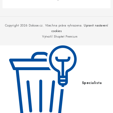
Z
á
p
Copyright 2026
Dokose.cz
. Všechna práva vyhrazena.
Upravit nastavení
a
cookies
Vytvořil Shoptet Premium
t
í
Specialista