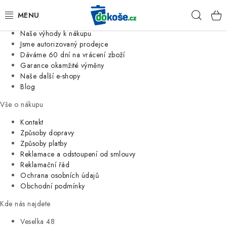
Informace o nás
Hleda
Jsme tradiční česká firma
Naše výhody k nákupu
KOŠE
Jsme autorizovaný prodejce
Dáváme 60 dní na vrácení zboží
Garance okamžité výměny
SÁČKY
Naše další e-shopy
Blog
KOUPELNA
Vše o nákupu
KUCHYNĚ
Kontakt
Způsoby dopravy
Způsoby platby
ORGANIZACE
Reklamace a odstoupení od smlouvy
Reklamační řád
DOMÁCNOST
Ochrana osobních údajů
Obchodní podmínky
ÚKLID
Kde nás najdete
Veselka 48