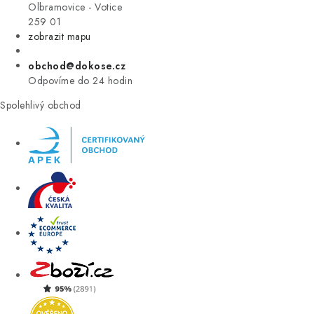
VÝPRODEJ
Olbramovice - Votice
259 01
zobrazit mapu
ZNAČKY
obchod@dokose.cz
Úvod
Kontakt
Blog
Obchodní podmínky
Odpovíme do 24 hodin
Moje objednávka
Spolehlivý obchod