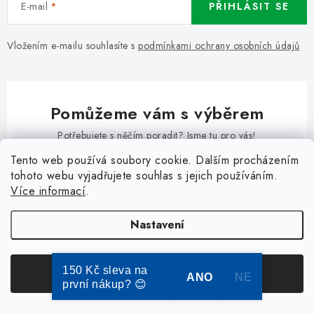
E-mail
PŘIHLÁSIT SE
Vložením e-mailu souhlasíte s
podmínkami ochrany osobních údajů
Pomůžeme vám s výběrem
Potřebujete s něčím poradit? Jsme tu pro vás!
Tento web používá soubory cookie. Dalším procházením
obchod
@
dokose.cz
tohoto webu vyjadřujete souhlas s jejich používáním.
+420 773 111 269
Více informací
.
+420 773 111 269
Nastavení
150 Kč sleva na
Souhlasím
ANO
NE
první nákup? 😊