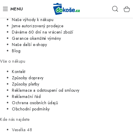
Informace o nás
Hleda
Jsme tradiční česká firma
Naše výhody k nákupu
KOŠE
Jsme autorizovaný prodejce
Dáváme 60 dní na vrácení zboží
Garance okamžité výměny
SÁČKY
Naše další e-shopy
Blog
KOUPELNA
Vše o nákupu
KUCHYNĚ
Kontakt
Způsoby dopravy
Způsoby platby
ORGANIZACE
Reklamace a odstoupení od smlouvy
Reklamační řád
DOMÁCNOST
Ochrana osobních údajů
Obchodní podmínky
ÚKLID
Kde nás najdete
Veselka 48