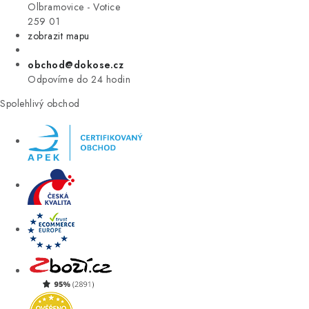
VÝPRODEJ
Olbramovice - Votice
259 01
zobrazit mapu
ZNAČKY
obchod@dokose.cz
Úvod
Kontakt
Blog
Obchodní podmínky
Odpovíme do 24 hodin
Moje objednávka
Spolehlivý obchod