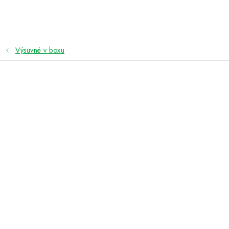
Přejít
na
obsah
Výsuvné v boxu