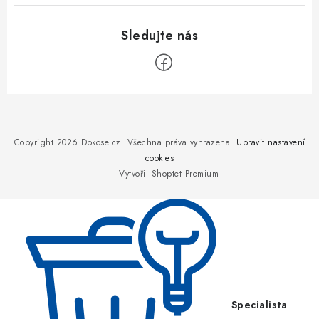
Z
á
p
Copyright 2026
Dokose.cz
. Všechna práva vyhrazena.
Upravit nastavení
a
cookies
Vytvořil Shoptet Premium
t
í
Specialista