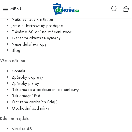
Informace o nás
Hleda
Jsme tradiční česká firma
Naše výhody k nákupu
KOŠE
Jsme autorizovaný prodejce
Dáváme 60 dní na vrácení zboží
Garance okamžité výměny
SÁČKY
Naše další e-shopy
Blog
KOUPELNA
Vše o nákupu
KUCHYNĚ
Kontakt
Způsoby dopravy
Způsoby platby
ORGANIZACE
Reklamace a odstoupení od smlouvy
Reklamační řád
DOMÁCNOST
Ochrana osobních údajů
Obchodní podmínky
ÚKLID
Kde nás najdete
Veselka 48