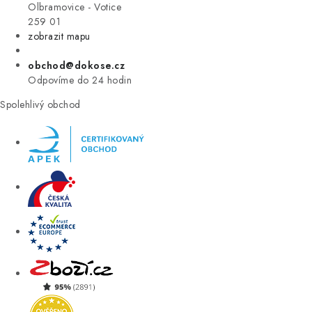
VÝPRODEJ
Olbramovice - Votice
259 01
zobrazit mapu
ZNAČKY
obchod@dokose.cz
Úvod
Kontakt
Blog
Obchodní podmínky
Odpovíme do 24 hodin
Moje objednávka
Spolehlivý obchod